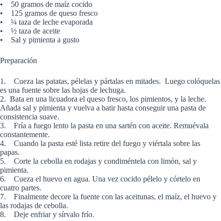
• 50 gramos de maíz cocido
• 125 gramos de queso fresco
• ¼ taza de leche evaporada
• ½ taza de aceite
• Sal y pimienta a gusto
Preparación
1. Cueza las patatas, pélelas y pártalas en mitades. Luego colóquelas
es una fuente sobre las hojas de lechuga.
2. Bata en una licuadora el queso fresco, los pimientos, y la leche.
Añada sal y pimienta y vuelva a batir hasta conseguir una pasta de
consistencia suave.
3. Fría a fuego lento la pasta en una sartén con aceite. Remuévala
constantemente.
4. Cuando la pasta esté lista retire del fuego y viértala sobre las
papas.
5. Corte la cebolla en rodajas y condiméntela con limón, sal y
pimienta.
6. Cueza el huevo en agua. Una vez cocido pélelo y córtelo en
cuatro partes.
7. Finalmente decore la fuente con las aceitunas, el maíz, el huevo y
las rodajas de cebolla.
8. Deje enfriar y sírvalo frío.